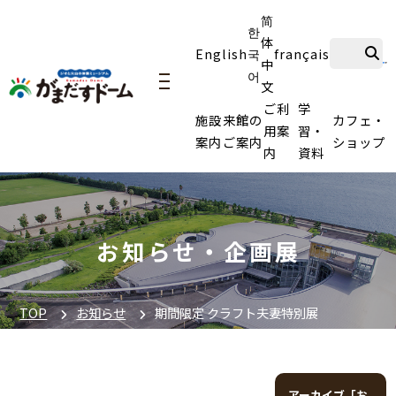
简
한
体
English
국
français
中
어
文
navigation
ご利
学
施設
来館の
カフェ・
用案
習・
案内
ご案内
ショップ
内
資料
お知らせ・企画展
TOP
お知らせ
期間限定 クラフト夫妻特別展
アーカイブ「お