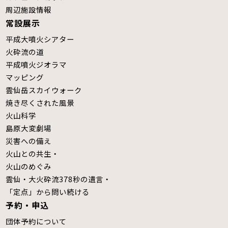
周辺施設情報
常設展示
平成大噴火シアター
火砕流の道
平成噴火ジオラマ
マッピング
雲仙岳スカイウォーク
焼き尽くされた風景
火山科学
島原大変劇場
災害への備え
火山との共生・
火山のめぐみ
雲仙・大火砕流378秒の遺言・
「定点」から問い続ける
予約・申込
団体予約について