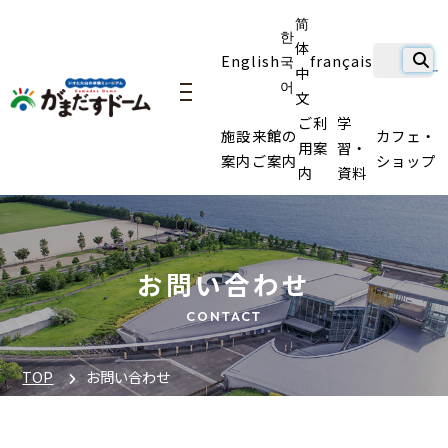
简
한
体
English
국
français
中
어
文
navigation
ご利
学
施設
来館の
カフェ・
用案
習・
案内
ご案内
ショップ
内
資料
お問い合わせ
CONTACT
TOP
お問い合わせ