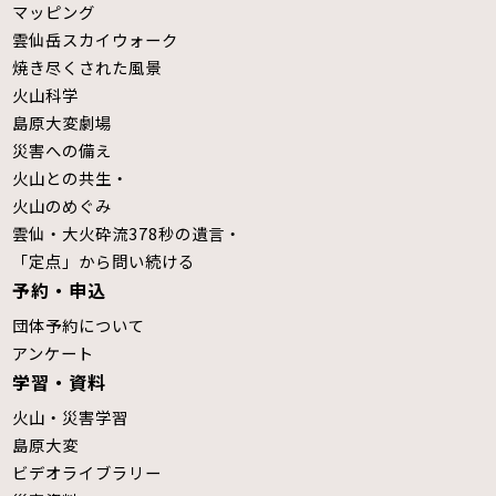
マッピング
雲仙岳スカイウォーク
焼き尽くされた風景
火山科学
島原大変劇場
災害への備え
火山との共生・
火山のめぐみ
雲仙・大火砕流378秒の遺言・
「定点」から問い続ける
予約・申込
団体予約について
アンケート
学習・資料
火山・災害学習
島原大変
ビデオライブラリー