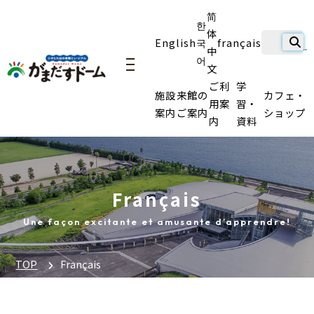
简
한
体
English
국
français
中
어
文
navigation
ご利
学
施設
来館の
カフェ・
用案
習・
案内
ご案内
ショップ
内
資料
Français
Une façon excitante et amusante d’apprendre!
TOP
Français