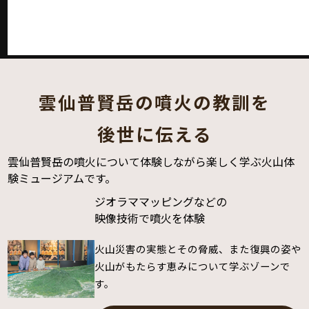
雲仙普賢岳の噴火の教訓を
後世に伝える
雲仙普賢岳の噴火について体験しながら楽しく学ぶ火山体
験ミュージアムです。
ジオラママッピングなどの
火山災害学習の
雨の日も嬉しい
噴火災害の経験を活かした
映像技術で噴火を体験
体験型プログラム
屋内遊具スペース
実験・ワークショップ
火山災害の実態とその脅威、また復興の姿や
体験プログラムによって、火山や防災を幅広
地球の力や雲仙火山の魅力を体全体で楽し
科学や火山、防災などに関す
火山がもたらす恵みについて学ぶゾーンで
く学べるゾーンです。
み、感じ、学ぶ体験ゾーンです。トランポリ
る実験やワークショップを通
す。
ンやボルダリングなどのほか、遊びながら学
じて
一人ひとりが幅広く学べ
べるコーナもあります。
るコーナーです。
学習フロアのご紹介