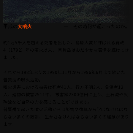
平成の
大噴火
― その時何が起こったのか。
約1万5千人を超える死者を出した、島原大変と呼ばれる寛政
4（1792）年の噴火以来、
普賢岳はおだやかな表情を続けてき
ました。
それから198年ぶりの1990年11月から1996年6月まで続いた
普賢岳の噴火活動。
噴火災害における被害は死者41人、行方不明3人、負傷者12
人、建物の被害2511件、
被害額2300億円に上り、土石流や火
砕流など自然の力を感じることができます。
普賢岳で起きた噴火活動からは災害や復興から学ばなければな
らない多くの教訓、
生かさなければならない多くの経験があり
ます。