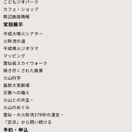
こどもジオパーク
カフェ・ショップ
周辺施設情報
常設展示
平成大噴火シアター
火砕流の道
平成噴火ジオラマ
マッピング
雲仙岳スカイウォーク
焼き尽くされた風景
火山科学
島原大変劇場
災害への備え
火山との共生・
火山のめぐみ
雲仙・大火砕流378秒の遺言・
「定点」から問い続ける
予約・申込