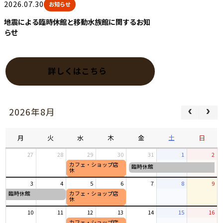
2026.07.30
お知らせ
地震による臨時休館と移動水族館に関するお知
らせ
詳しくはこちら
2026年8月
月
火
水
木
金
土
日
27
28
29
30
31
1
2
カフェ・ショップ店
水
臨時休館
金
休
曜
曜
日,
3
4
5
6
7
8
9
日,
7
7
臨時休館
カフェ・ショップ店
金
水
休
月
月
曜
曜
29th
31st
日,
日,
10
11
12
13
14
15
16
2026
2026
7
8
カフェ・ショップ店