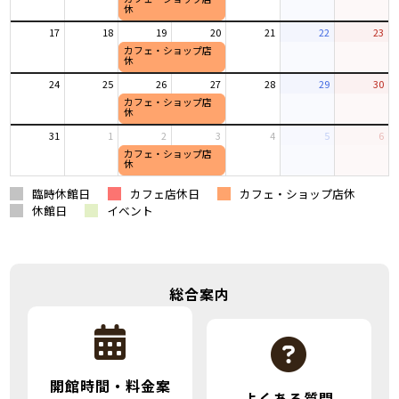
水
休
月
月
曜
31st
5th
日,
17
18
19
20
21
22
23
2026
2026
8
カフェ・ショップ店
水
休
月
曜
12th
日,
24
25
26
27
28
29
30
2026
8
カフェ・ショップ店
水
休
月
曜
19th
日,
31
1
2
3
4
5
6
2026
8
カフェ・ショップ店
水
休
月
曜
26th
日,
臨時休館日
カフェ店休日
カフェ・ショップ店休
2026
9
休館日
イベント
月
2nd
2026
総合案内
開館時間・料金案
よくある質問