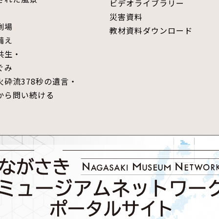
ビデオライブラリー
災害資料
劇場
教材資料ダウンロード
備え
共生・
ぐみ
火砕流378秒の遺言・
から問い続ける