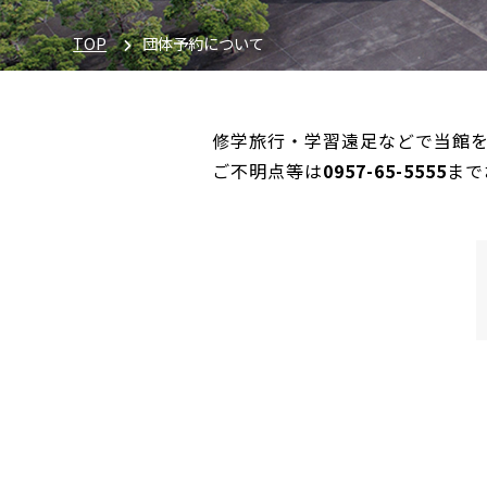
TOP
団体予約について
修学旅行・学習遠足などで当館
ご不明点等は
0957-65-5555
まで