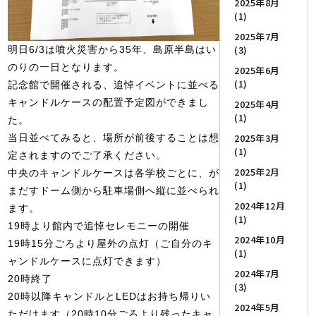
2025年8月
(1)
2025年7月
(3)
明日6/3は噴火災害から35年、島原半島はい
のりの一日となります。
2025年6月
(1)
記念館で開催される、追悼イベントに並べる
キャンドルケースの配置予定図ができまし
2025年4月
(1)
た。
2025年3月
当日並べてみると、場所が前後することは想
(1)
定されますのでご了承ください。
2025年2月
中央のキャンドルケースは各学校ごとに、が
(1)
まだすドーム側から駐車場側へ縦に並べられ
2024年12月
ます。
(1)
19時より館内で追悼セレモニーの開催
2024年10月
19時15分ごろより屋外の点灯（ご自分のキ
(1)
ャンドルケースに点灯できます）
2024年7月
20時終了
(3)
20時以降キャンドルとLEDはお持ち帰りい
2024年5月
ただけます（20時10分ごろより残ったキャ