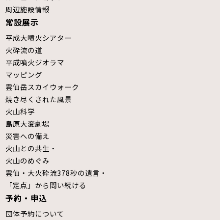
周辺施設情報
常設展示
平成大噴火シアター
火砕流の道
平成噴火ジオラマ
マッピング
雲仙岳スカイウォーク
焼き尽くされた風景
火山科学
島原大変劇場
災害への備え
火山との共生・
火山のめぐみ
雲仙・大火砕流378秒の遺言・
「定点」から問い続ける
予約・申込
団体予約について