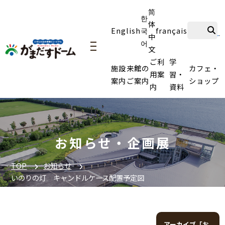
简
한
体
English
국
français
中
어
文
navigation
ご利
学
施設
来館の
カフェ・
用案
習・
案内
ご案内
ショップ
内
資料
お知らせ・企画展
TOP
お知らせ
いのりの灯 キャンドルケース配置予定図
アーカイブ「お