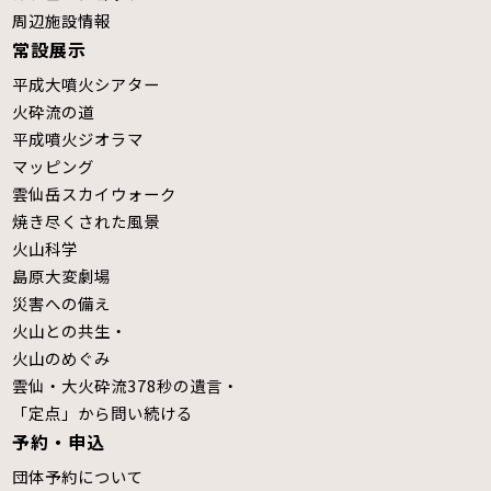
周辺施設情報
常設展示
平成大噴火シアター
火砕流の道
平成噴火ジオラマ
マッピング
雲仙岳スカイウォーク
焼き尽くされた風景
火山科学
島原大変劇場
災害への備え
火山との共生・
火山のめぐみ
雲仙・大火砕流378秒の遺言・
「定点」から問い続ける
予約・申込
団体予約について