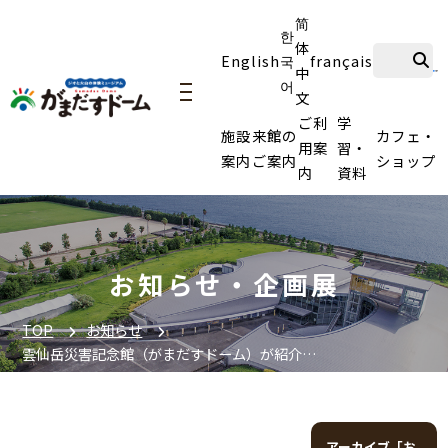
简
한
体
English
국
français
中
어
文
navigation
ご利
学
施設
来館の
カフェ・
用案
習・
案内
ご案内
ショップ
内
資料
お知らせ・企画展
TOP
お知らせ
雲仙岳災害記念館（がまだすドーム）が紹介…
アーカイブ「お